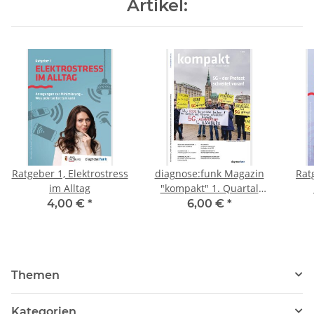
Artikel:
Ratgeber 1, Elektrostress
diagnose:funk Magazin
Rat
im Alltag
"kompakt" 1. Quartal
2020 <Sonderdruck>
4,00 €
*
6,00 €
*
Themen
Kategorien