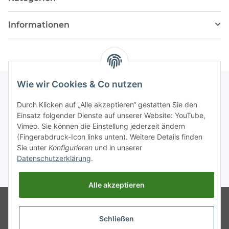
Informationen
Wie wir Cookies & Co nutzen
Durch Klicken auf „Alle akzeptieren“ gestatten Sie den
Einsatz folgender Dienste auf unserer Website: YouTube,
Vimeo. Sie können die Einstellung jederzeit ändern
(Fingerabdruck-Icon links unten). Weitere Details finden
Sie unter
Konfigurieren
und in unserer
Datenschutzerklärung
.
* Alle Preise inkl. gesetzlicher USt., zzgl.
Versand
Alle akzeptieren
© Diagnose-Funk e.V.
Hinweis:
Powered by
JTL-Shop
Bitte helfen Sie uns bei der
Optimierung unseres Shops. Treten
Schließen
bei Ihnen Fehler im Shop auf ist es