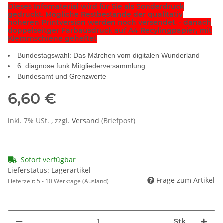
Dieses Infomaterial wird für Sie als Sonderdruck
gedruckt. Mögliche Restbestände der qualitativ
höheren Printversion werden noch versendet. - danach
doppelseitger Farbausdruck auf A4 Recylingpapier, mit
Klemmschiene geheftet
Bundestagswahl: Das Märchen vom digitalen Wunderland
6. diagnose:funk Mitgliederversammlung
Bundesamt und Grenzwerte
6,60 €
inkl. 7% USt. , zzgl.
Versand
(Briefpost)
Sofort verfügbar
Lieferstatus: Lagerartikel
Frage zum Artikel
Lieferzeit:
5 - 10 Werktage
(Ausland)
Stk