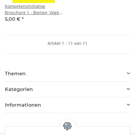
Kompetenzinitiative
Broschüre 1 - Bienen, Vögel
und Menschen (48S. A4)
5,00 €
*
Artikel 1 - 11 von 11
Themen
Kategorien
Informationen