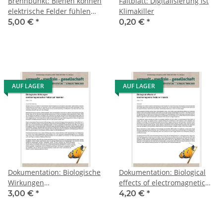
Brennpunkt: Bienen können
Faltblatt: Digitalisierung ist
elektrische Felder fühlen
Klimakiller
(Interview Warnke)
5,00 €
*
0,20 €
*
AUF LAGER
AUF LAGER
Dokumentation: Biologische
Dokumentation: Biological
Wirkungen
effects of electromagnetic
elektromagnetischer Felder
fields on insects,
3,00 €
*
4,20 €
*
auf Insekten, Sonderbeilage
Sonderbeilage umg 3-2020,
umg 3-2020, Thill (28S. A4)
Thill <Sonderdruck>