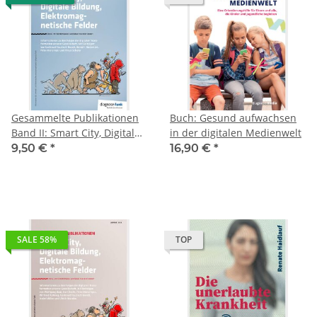
Gesammelte Publikationen
Buch: Gesund aufwachsen
Band II: Smart City, Digitale
in der digitalen Medienwelt
Bildung, Elektromagnetische
9,50 €
*
16,90 €
*
Felder
SALE 58%
TOP