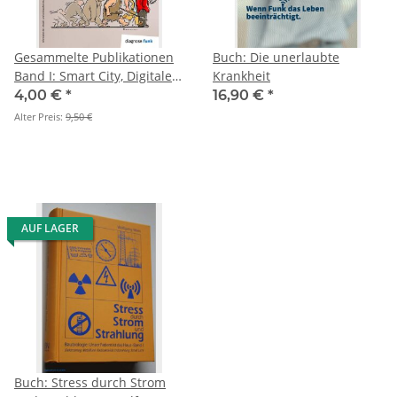
Gesammelte Publikationen
Buch: Die unerlaubte
Band I: Smart City, Digitale
Krankheit
Bildung, Elektromagnetische
4,00 €
*
16,90 €
*
Felder
Alter Preis:
9,50 €
AUF LAGER
Buch: Stress durch Strom