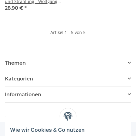
und Strahlung - Wolfgang
Maes (1100 S.)
28,90 €
*
Artikel 1 - 5 von 5
Themen
Kategorien
Informationen
Wie wir Cookies & Co nutzen