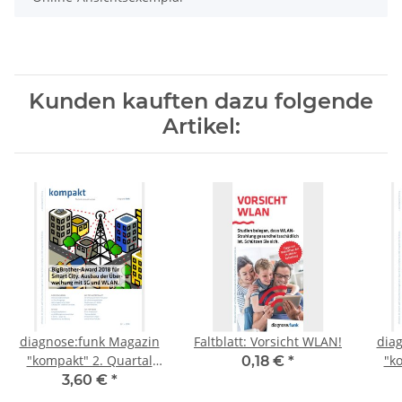
Kunden kauften dazu folgende
Artikel:
diagnose:funk Magazin
Faltblatt: Vorsicht WLAN!
dia
"kompakt" 2. Quartal
"k
0,18 €
*
2018 <Sonderdruck>
20
3,60 €
*