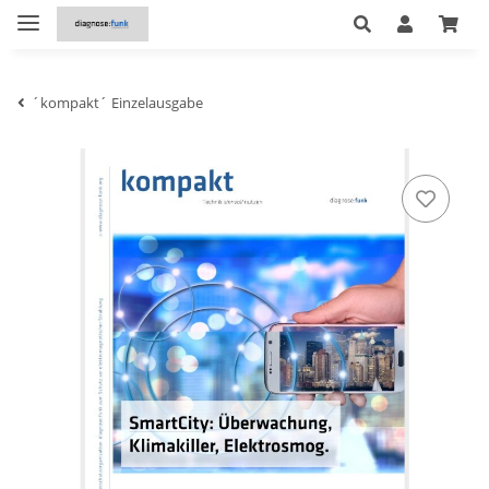
´kompakt´ Einzelausgabe