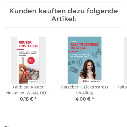
Kunden kauften dazu folgende
Artikel:
Faltblatt: Router
Ratgeber 1, Elektrostress
Faltb
einstellen! WLAN, DECT,
im Alltag
VoIP, Hotspot
0,18 €
*
4,00 €
*