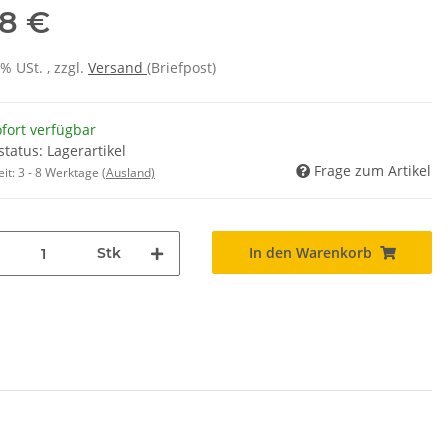
18 €
7% USt. , zzgl.
Versand
(Briefpost)
fort verfügbar
status: Lagerartikel
Frage zum Artikel
eit:
3 - 8 Werktage
(Ausland)
In den Warenkorb
Stk