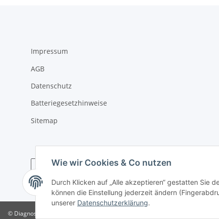
Impressum
AGB
Datenschutz
Batteriegesetzhinweise
Sitemap
Wie wir Cookies & Co nutzen
Durch Klicken auf „Alle akzeptieren“ gestatten Sie d
* Alle Preise inkl. gesetzlicher USt., zzgl.
Versand
können die Einstellung jederzeit ändern (Fingerabdru
unserer
Datenschutzerklärung
.
© Diagnose-Funk e.V.
Hinweis: Bitte helfen Sie uns bei der Optimierung uns