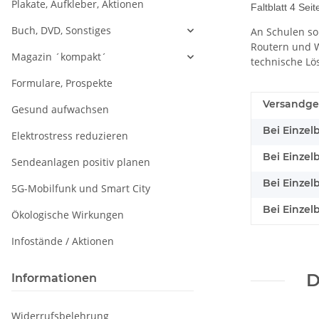
Plakate, Aufkleber, Aktionen
Faltblatt 4 Sei
Buch, DVD, Sonstiges
An Schulen so
Routern und W
Magazin ´kompakt´
technische Lö
Formulare, Prospekte
Versandge
Gesund aufwachsen
Bei Einzel
Elektrostress reduzieren
Bei Einzel
Sendeanlagen positiv planen
Bei Einzel
5G-Mobilfunk und Smart City
Bei Einzel
Ökologische Wirkungen
Infostände / Aktionen
D
Informationen
Widerrufsbelehrung