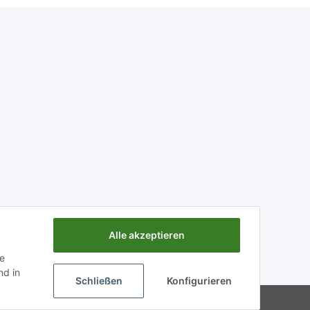
Alle akzeptieren
ie
d in
Schließen
Konfigurieren
n Sie uns diese möglichst detailiert über
Powered by
JTL-Shop