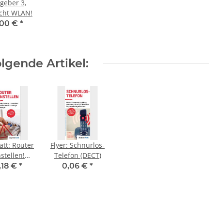
geber 3,
icht WLAN!
,00 €
*
lgende Artikel:
latt: Router
Flyer: Schnurlos-
nstellen!
Telefon (DECT)
N, DECT,
,18 €
*
0,06 €
*
, Hotspot