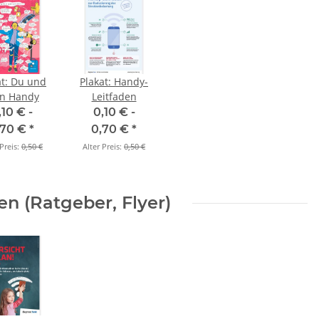
at: Du und
Plakat: Handy-
in Handy
Leitfaden
,10 € -
0,10 € -
,70 €
*
0,70 €
*
 Preis:
0,50 €
Alter Preis:
0,50 €
 (Ratgeber, Flyer)