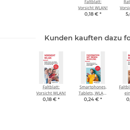
Faltblatt:
Rat
Vorsicht WLAN!
Vors
0,18 €
*
5
Kunden kauften dazu fo
Faltblatt:
Smartphones,
Faltb
Vorsicht WLAN!
Tablets, WLAN,
ei
DECT,
WLA
0,18 €
*
0,24 €
*
0
Faszination mit
VoIP
Nebenwirkungen,
Faltblatt