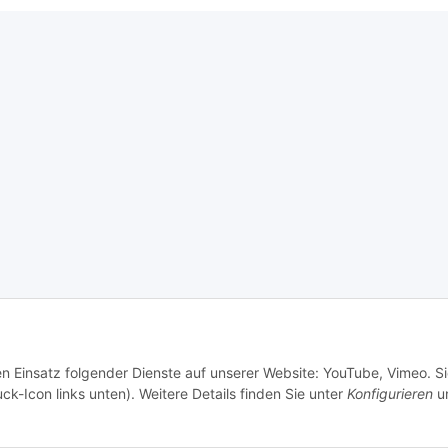
en Einsatz folgender Dienste auf unserer Website: YouTube, Vimeo. S
ck-Icon links unten). Weitere Details finden Sie unter
Konfigurieren
un
eres Shops. Treten bei Ihnen Fehler im Shop auf ist es für uns sehr hilfreich, wen